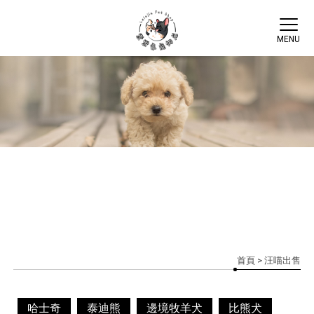
首頁
> 汪喵出售
哈士奇
泰迪熊
邊境牧羊犬
比熊犬