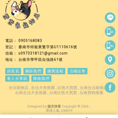
0905168083
臺南市特寵業繁字第U1110616號
s0973318121@gmail.com
台南市學甲區自強路61號
回首頁
關於我們
購買流程
汪喵出售
客人分享區
聯絡我們
合法寵物店
合法犬舍推薦
比熊犬買賣
台南合法寵物店
台南合法犬舍推薦
台南比熊犬買賣
台南買狗推薦
Designed by
揚京快客
Copyright © 2026
..
累積人氣: 244419