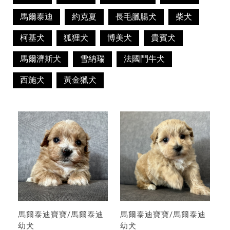
馬爾泰迪
約克夏
長毛臘腸犬
柴犬
柯基犬
狐狸犬
博美犬
貴賓犬
馬爾濟斯犬
雪納瑞
法國鬥牛犬
西施犬
黃金獵犬
馬爾泰迪寶寶/馬爾泰迪
馬爾泰迪寶寶/馬爾泰迪
幼犬
幼犬