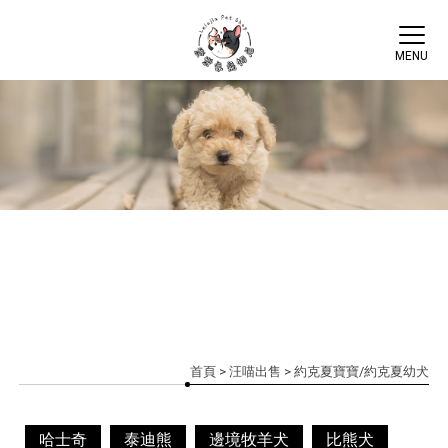
首頁
>
汪喵出售
> 約克夏寶寶/約克夏幼犬
哈士奇
泰迪熊
邊境牧羊犬
比熊犬