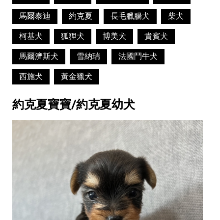
馬爾泰迪
約克夏
長毛臘腸犬
柴犬
柯基犬
狐狸犬
博美犬
貴賓犬
馬爾濟斯犬
雪納瑞
法國鬥牛犬
西施犬
黃金獵犬
約克夏寶寶/約克夏幼犬