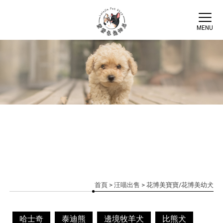
首頁
>
汪喵出售
> 花博美寶寶/花博美幼犬
哈士奇
泰迪熊
邊境牧羊犬
比熊犬