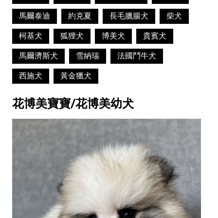
馬爾泰迪
約克夏
長毛臘腸犬
柴犬
柯基犬
狐狸犬
博美犬
貴賓犬
馬爾濟斯犬
雪納瑞
法國鬥牛犬
西施犬
黃金獵犬
花博美寶寶/花博美幼犬