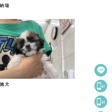
納瑞
施犬