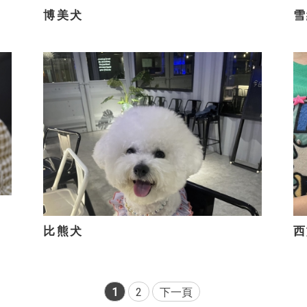
博美犬
雪
比熊犬
西
1
2
下一頁