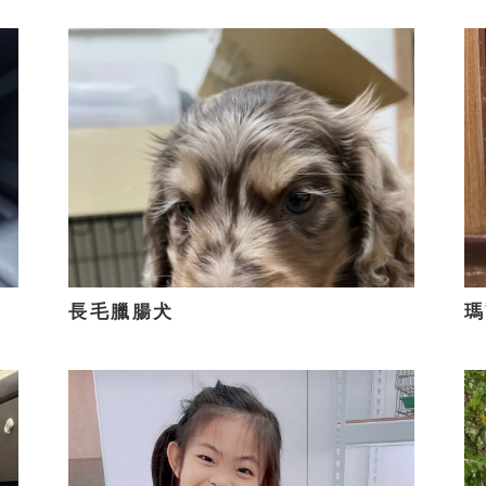
長毛臘腸犬
瑪