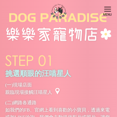
挑選順眼的汪喵星人
(一)現場店面
親臨現場接觸汪喵星人
(二)網路各通路
如我們的FB、官網上看到喜歡的小寶貝，透過來電