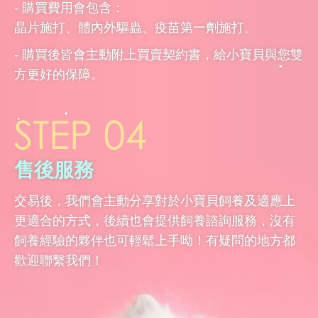
- 購買費用會包含：
晶片施打、體內外驅蟲、疫苗第一劑施打。
- 購買後皆會主動附上買賣契約書，給小寶貝與您雙
方更好的保障。
售後服務
交易後，我們會主動分享對於小寶貝飼養及適應上
更適合的方式，後續也會提供飼養諮詢服務，沒有
飼養經驗的夥伴也可輕鬆上手呦！有疑問的地方都
歡迎聯繫我們！